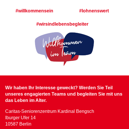
#willkommensein
#lohnenswert
#wirsindlebensbegleiter
Wir haben Ihr Interesse geweckt? Werden Sie Teil
unseres engagierten Teams und begleiten Sie mit uns
das Leben im Alter.
Caritas-Seniorenzentrum Kardinal Bengsch
Iburger Ufer 14
10587 Berlin