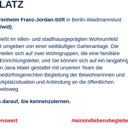
PLATZ
renheim Franz-Jordan-Stift
in Berlin-Waidmannslust
/w/d)
.
nießt im villen- und stadthausgeprägten Wohnumfeld
st umgeben von einer weitläufigen Gartenanlage. Die
ilen sich auf zwei Wohngruppen, die eine familiäre
Einrichtungsleiter, und Sie können sich auf ein langjähri
in Jana Maier gestaltet mit unserem Team die
 bedürfnisgerechten Begleitung der Bewohnerinnen und
kplatzsituation und Anbindung an die öffentlichen
beitsweg.
h darauf, Sie kennenzulernen.
enswert
#wirsindlebensbegleite