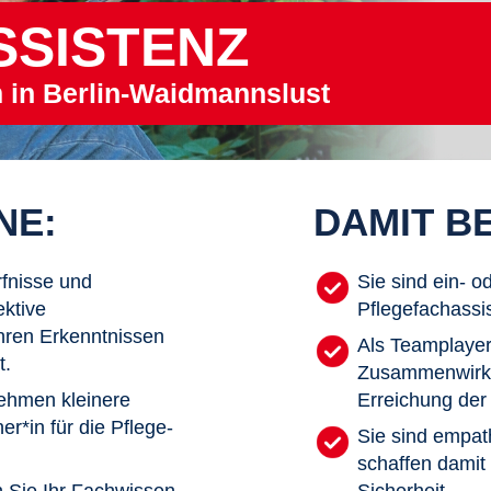
SSISTENZ
m in Berlin-Waidmannslust
NE:
DAMIT BE
fnisse und
Sie sind ein- o
ektive
Pflegefachassi
hren Erkenntnissen
Als Teamplayer,
t.
Zusammenwirke
nehmen kleinere
Erreichung der 
r*in für die Pflege-
Sie sind empath
schaffen damit