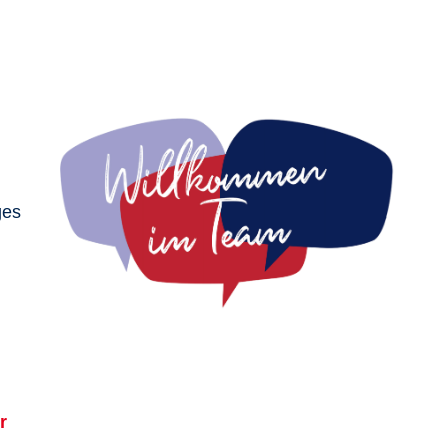
ges
r